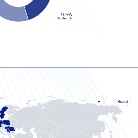
+
-
Reset