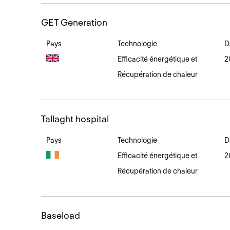
GET
GET Generation
Generation
Pays
Technologie
D
Efficacité énergétique et
2
Récupération de chaleur
Tallaght
Tallaght hospital
hospital
Pays
Technologie
D
Efficacité énergétique et
2
Récupération de chaleur
Baseload
Baseload