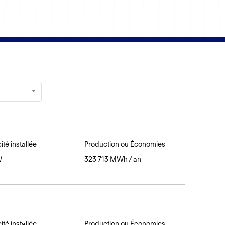
té installée
Production ou Économies
W
323 713 MWh / an
té installée
Production ou Économies