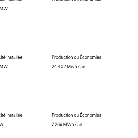
3 MW
-
té installée
Production ou Économies
3 MW
24 402 Mwh / an
té installée
Production ou Économies
MW
7 269 MWh / an