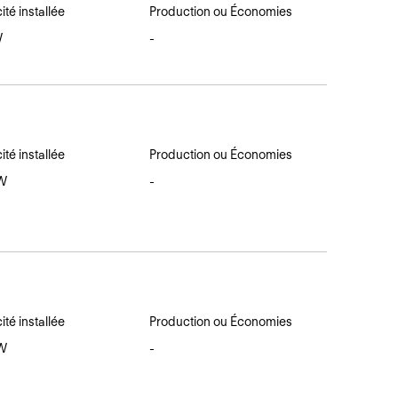
té installée
Production ou Économies
W
-
té installée
Production ou Économies
MW
-
té installée
Production ou Économies
MW
-