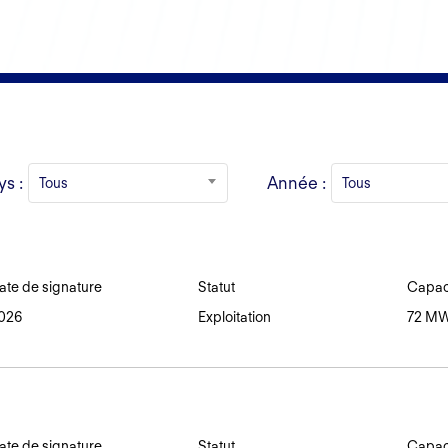
ys :
Année :
Tous
Tous
ate de signature
Statut
Capaci
026
Exploitation
72 M
ate de signature
Statut
Capaci