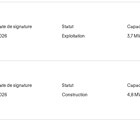
ate de signature
Statut
Capaci
026
Exploitation
3,7 M
ate de signature
Statut
Capaci
026
Construction
4,8 