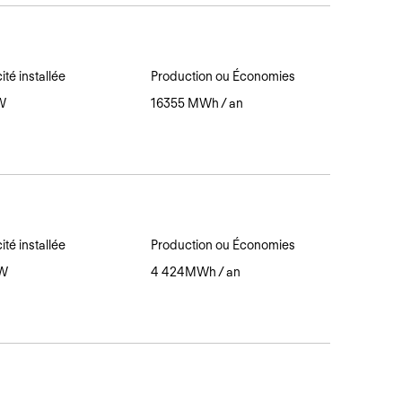
té installée
Production ou Économies
W
16355 MWh / an
té installée
Production ou Économies
MW
4 424MWh / an