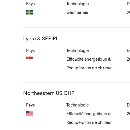
Pays
Technologie
D
Géothermie
2
Lycra
Lycra & SEEIPL
&
SEEIPL
Pays
Technologie
D
Efficacité énergétique &
2
Récupération de chaleur
Northeastern
Northeastern US CHP
US
CHP
Pays
Technologie
D
Efficacité énergétique et
2
Récupération de chaleur