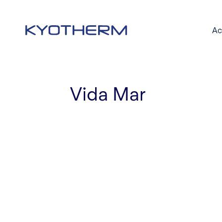
Skip
to
Ac
main
content
Vida Mar