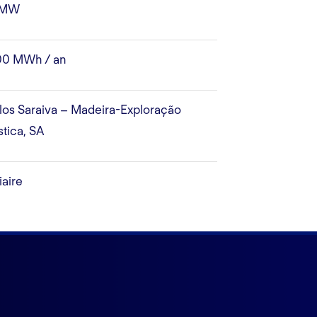
 MW
00 MWh / an
los Saraiva – Madeira-Exploração
stica, SA
iaire