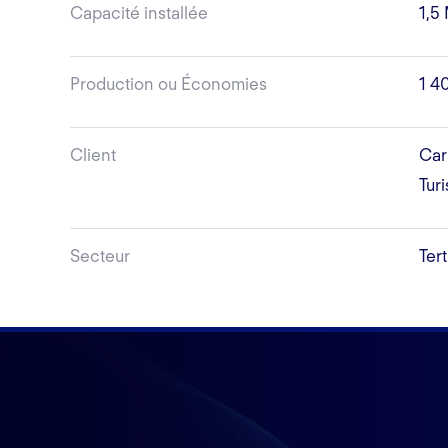
Capacité installée
1,5
Production ou Économies
1 4
Client
Car
Turi
Secteur
Tert