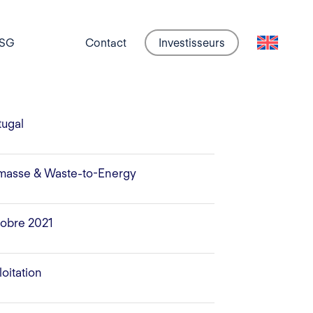
SG
Contact
Investisseurs
tugal
masse & Waste-to-Energy
obre 2021
loitation