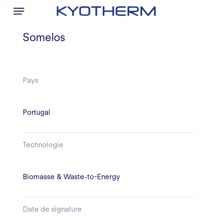
Menu
Skip
to
main
Somelos
content
Pays
Portugal
Technologie
Biomasse & Waste-to-Energy
Date de signature