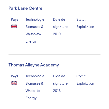
Park
Lane
Park Lane Centre
Centre
Pays
Technologie
Date de
Statut
Biomasse &
signature
Exploitation
Waste-to-
2019
Energy
Thomas
Alleyne
Thomas Alleyne Academy
Academy
Pays
Technologie
Date de
Statut
Biomasse &
signature
Exploitation
Waste-to-
2018
Energy