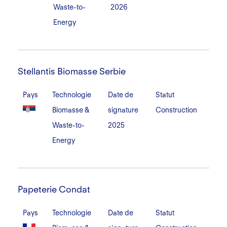
Waste-to-
2026
Energy
Stellantis
Biomasse
Stellantis Biomasse Serbie
Serbie
Pays
Technologie
Date de
Statut
Biomasse &
signature
Construction
Waste-to-
2025
Energy
Papeterie
Condat
Papeterie Condat
Pays
Technologie
Date de
Statut