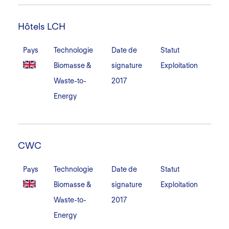
Hôtels
LCH
Hôtels LCH
Pays
Technologie
Date de
Statut
Biomasse &
signature
Exploitation
Waste-to-
2017
Energy
CWC
CWC
Pays
Technologie
Date de
Statut
Biomasse &
signature
Exploitation
Waste-to-
2017
Energy