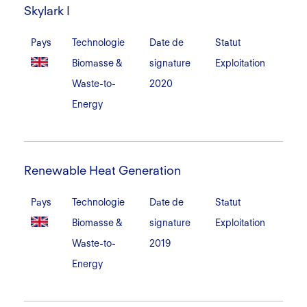
I
Skylark I
Pays
Technologie
Date de
Statut
Biomasse &
signature
Exploitation
Waste-to-
2020
Energy
Renewable
Heat
Renewable Heat Generation
Generation
Pays
Technologie
Date de
Statut
Biomasse &
signature
Exploitation
Waste-to-
2019
Energy