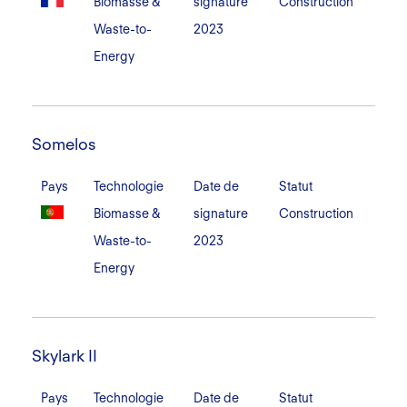
Biomasse &
signature
Construction
Waste-to-
2023
Energy
Somelos
Somelos
Pays
Technologie
Date de
Statut
Biomasse &
signature
Construction
Waste-to-
2023
Energy
Skylark
II
Skylark II
Pays
Technologie
Date de
Statut