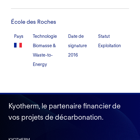
École
des
École des Roches
Roches
Pays
Technologie
Date de
Statut
Biomasse &
signature
Exploitation
Waste-to-
2016
Energy
Kyotherm, le partenaire financier de
vos projets de décarbonation.
KYOTHERM