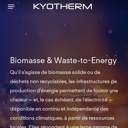
Menu
Skip
to
main
content
Biomasse & Waste-to-Energy
Qu’il s’agisse de biomasse solide ou de
déchets non recyclables, les infrastructures de
production d’énergie permettent de fournir une
chaleur — et, le cas échéant, de l’électricité —
disponible en continu et indépendante des
conditions climatiques, à partir de ressources
locales. Elles répondent à une large gamme de