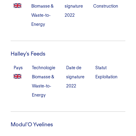
Biomasse &
signature
Construction
Waste-to-
2022
Energy
Halley’s
Feeds
Halley’s Feeds
Pays
Technologie
Date de
Statut
Biomasse &
signature
Exploitation
Waste-to-
2022
Energy
Modul’O
Yvelines
Modul’O Yvelines