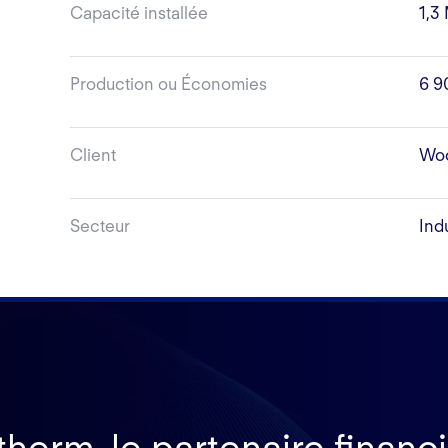
Capacité installée
1,3
Production ou Économies
6 9
Client
Woo
Secteur
Ind
therm, le partenaire financ