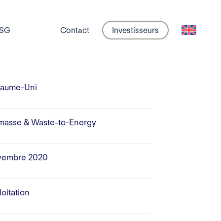
SG
Contact
Investisseurs
aume-Uni
masse & Waste-to-Energy
vembre 2020
loitation