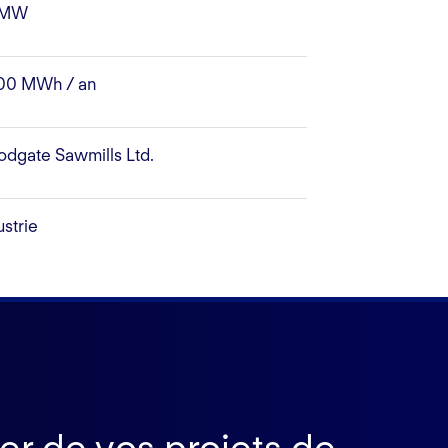
 MW
00 MWh / an
dgate Sawmills Ltd.
ustrie
ier de vos projets de