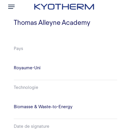
Menu
Skip
to
main
Thomas Alleyne Academy
content
Pays
Royaume-Uni
Technologie
Biomasse & Waste-to-Energy
Date de signature