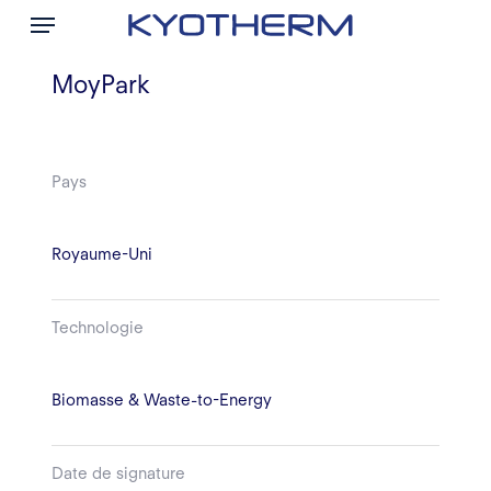
Menu
Skip
to
main
MoyPark
content
Pays
Royaume-Uni
Technologie
Biomasse & Waste-to-Energy
Date de signature