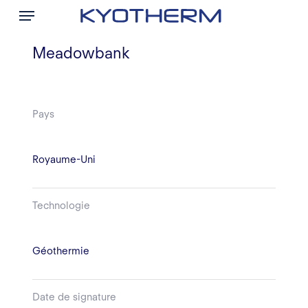
Menu
Skip
to
main
Meadowbank
content
Pays
Royaume-Uni
Technologie
Géothermie
Date de signature