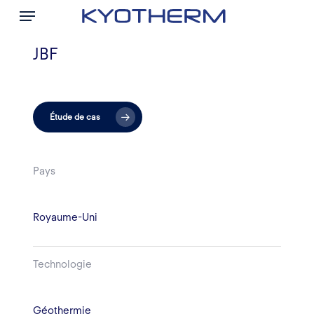
Menu
Skip
to
main
JBF
content
Étude de cas
Pays
Royaume-Uni
Technologie
Géothermie