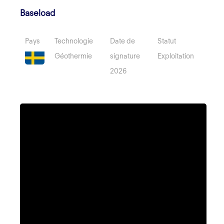
Baseload
Pays
Technologie
Date de
Statut
Géothermie
signature
Exploitation
2026