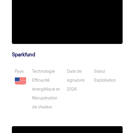
Sparkfund
Pays
Technologie
Date de
Statut
Efficacité
signature
Exploitation
énergétique et
2026
Récupération
de chaleur