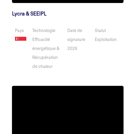
Lycra & SEEIPL
Pays
Technologie
Date de
Statut
Efficacité
signature
Exploitation
énergétique &
2026
Récupération
de chaleur