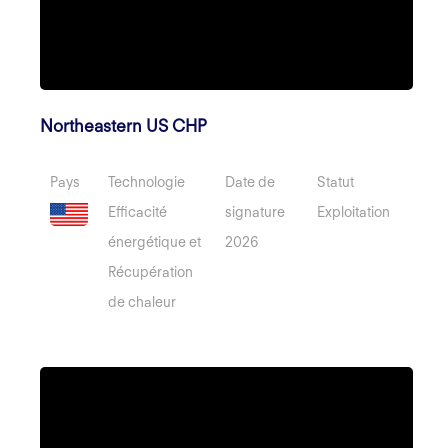
Northeastern US CHP
Pays
Technologie
Date de
Statut
Efficacité
signature
Exploitation
énergétique et
2026
Récupération
de chaleur