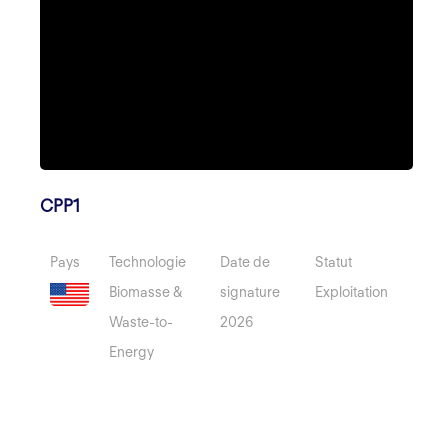
CPP1
Pays
Technologie
Date de
Statut
Biomasse &
signature
Exploitation
Waste-to-
2026
Energy