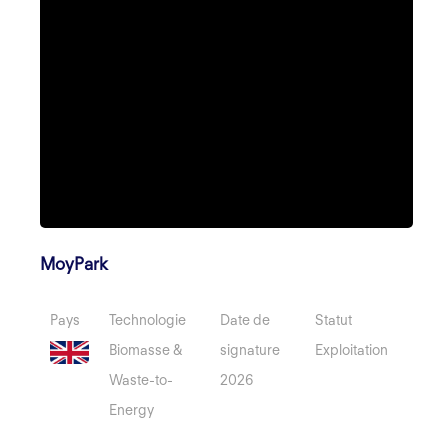
MoyPark
Pays
Technologie
Date de
Statut
Biomasse &
signature
Exploitation
Waste-to-
2026
Energy