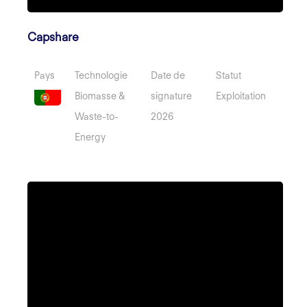
Capshare
Pays
Technologie
Date de
Statut
Biomasse &
signature
Exploitation
Waste-to-
2026
Energy