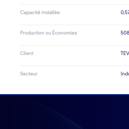
Capacité installée
0,
Production ou Économies
508
Client
TEV
Secteur
Ind