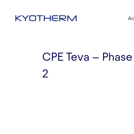
Skip
to
Ac
main
content
CPE Teva – Phase
2