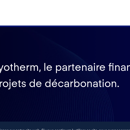
yotherm, le partenaire fina
rojets de décarbonation.
EAN ENERGY