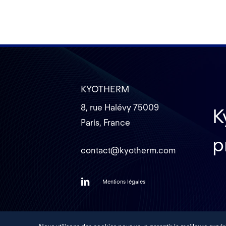
KYOTHERM
8, rue Halévy 75009
K
Paris, France
p
contact@kyotherm.com
Mentions légales
©
2026
KYOTHERM – INVESTING IN CL