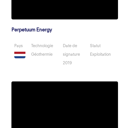
Perpetuum Energy
Pays
Technologie
Date de
Statut
Géothermie
signature
Exploitation
2019