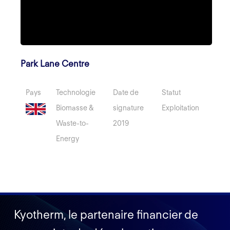
Park Lane Centre
Pays
Technologie
Date de
Statut
Biomasse &
signature
Exploitation
Waste-to-
2019
Energy
Kyotherm, le partenaire financier de