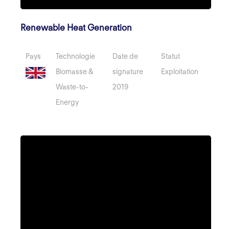
Renewable Heat Generation
Pays
Technologie
Date de
Statut
Biomasse &
signature
Exploitation
Waste-to-
2019
Energy