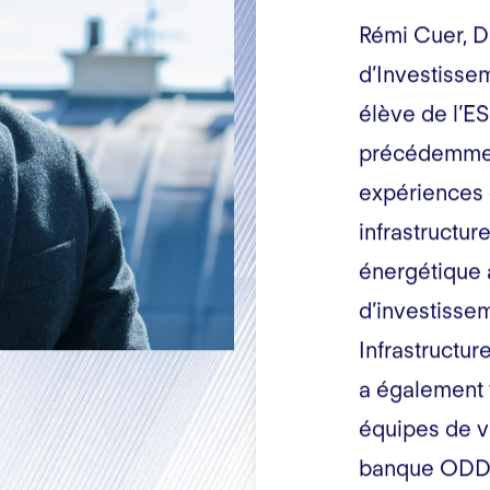
Rémi Cuer, D
d’Investissem
élève de l’ES
précédemment
expériences 
infrastructure
énergétique 
d’investiss
Infrastructur
a également t
équipes de va
banque ODD