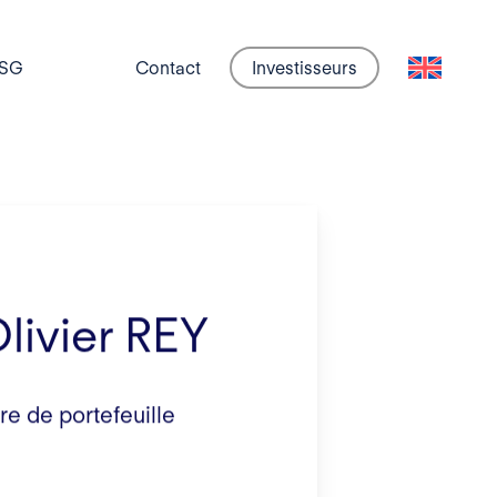
SG
Contact
Investisseurs
livier REY
e de portefeuille